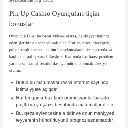
əyləncələrinin başındadır.
Pin Up Casino Oyunçuları üçün
bonuslar
Oyunun RTP-si nə qədər yüksək olarsa, qalibiyyət halında
ödənişlər bir o qədər yüksək olar. Slotlar, rulet, blackjack,
poker, canlı kazino – bütün bu əyləncələrdə siz mərc edə və
həqiqətən pul qazana bilərsiniz. Kazinoda hər hansı problem
yaranarsa, dərhal texniki dəstəyə müraciət etmək tövsiyə
olunur.
Bütün bu məlumatlar rəsmi internet saytında
ictimaiyyətə açıqdır.
Hər bir qumarbaz fərdi promosyonlar barədə
poçtla və ya şəxsi hesabında məlumatlandırılır.
Bu, qəza əyləncəsinə aiddir və onun mahiyyəti
təyyarənin hündürlüyünü proqnozlaşdırmaqdır.