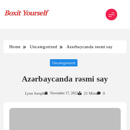
Skip
to
content
Boxit Yourself
Home
Uncategorized
Azərbaycanda rəsmi say
Uncategorized
Azərbaycanda rəsmi say
Lynn Joesph
November 17, 2022
21 Mins
0