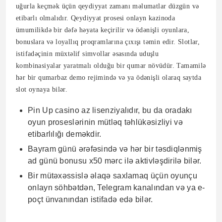
uğurla keçmək üçün qeydiyyat zamanı məlumatlar düzgün və
etibarlı olmalıdır. Qeydiyyat prosesi onlayn kazinoda
ümumilikdə bir dəfə həyata keçirilir və ödənişli oyunlara,
bonuslara və loyallıq proqramlarına çıxışı təmin edir. Slotlar,
istifadəçinin müxtəlif simvollar əsasında uduşlu
kombinasiyalar yaratmalı olduğu bir qumar növüdür. Tamamilə
hər bir qumarbaz demo rejimində və ya ödənişli olaraq saytda
slot oynaya bilər.
Pin Up casino az lisenziyalıdır, bu da oradakı
oyun proseslərinin mütləq təhlükəsizliyi və
etibarlılığı deməkdir.
Bayram günü ərəfəsində və hər bir təsdiqlənmiş
ad günü bonusu x50 mərc ilə aktivləşdirilə bilər.
Bir mütəxəssislə əlaqə saxlamaq üçün oyunçu
onlayn söhbətdən, Telegram kanalından və ya e-
poçt ünvanından istifadə edə bilər.