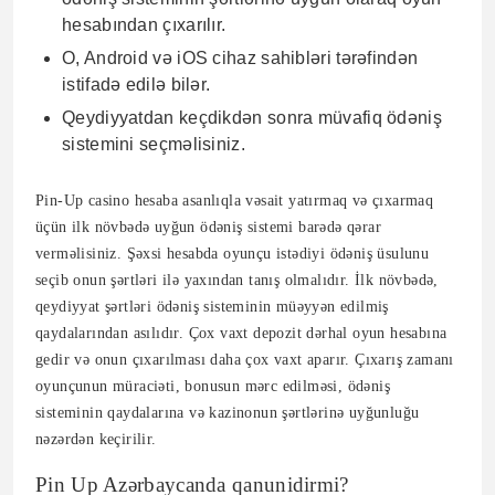
hesabından çıxarılır.
O, Android və iOS cihaz sahibləri tərəfindən
istifadə edilə bilər.
Qeydiyyatdan keçdikdən sonra müvafiq ödəniş
sistemini seçməlisiniz.
Pin-Up casino hesaba asanlıqla vəsait yatırmaq və çıxarmaq
üçün ilk növbədə uyğun ödəniş sistemi barədə qərar
verməlisiniz. Şəxsi hesabda oyunçu istədiyi ödəniş üsulunu
seçib onun şərtləri ilə yaxından tanış olmalıdır. İlk növbədə,
qeydiyyat şərtləri ödəniş sisteminin müəyyən edilmiş
qaydalarından asılıdır. Çox vaxt depozit dərhal oyun hesabına
gedir və onun çıxarılması daha çox vaxt aparır. Çıxarış zamanı
oyunçunun müraciəti, bonusun mərc edilməsi, ödəniş
sisteminin qaydalarına və kazinonun şərtlərinə uyğunluğu
nəzərdən keçirilir.
Pin Up Azərbaycanda qanunidirmi?