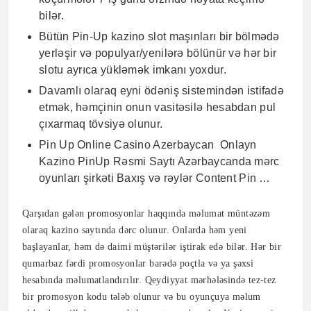
bilər.
Bütün Pin-Up kazino slot maşınları bir bölmədə
yerləşir və populyar/yenilərə bölünür və hər bir
slotu ayrıca yükləmək imkanı yoxdur.
Davamlı olaraq eyni ödəniş sistemindən istifadə
etmək, həmçinin onun vasitəsilə hesabdan pul
çıxarmaq tövsiyə olunur.
Pin Up Online Casino Azerbaycan ️ Onlayn
Kazino PinUp Rəsmi Saytı Azərbaycanda mərc
oyunları şirkəti Baxış və rəylər Content Pin …
Qarşıdan gələn promosyonlar haqqında məlumat müntəzəm
olaraq kazino saytında dərc olunur. Onlarda həm yeni
başlayanlar, həm də daimi müştərilər iştirak edə bilər. Hər bir
qumarbaz fərdi promosyonlar barədə poçtla və ya şəxsi
hesabında məlumatlandırılır. Qeydiyyat mərhələsində tez-tez
bir promosyon kodu tələb olunur və bu oyunçuya məlum