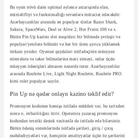
Bu oyun növü daim optimal əyləncə axtarışında olan,
müxtəlifliyi və funksionallığı sevənlərə müraciət edəcəkdir.
Azərbaycanlılar arasında ən populyar slotlar Razor Shark,
Sakura, SpaceWars, Deal or Alive 2, Hot Fruits 100 və s.
Bütün Pin-Up kazino slot maşınları bir bölmədə yerləşir və
populyar/yenilərə bölünür və hər bir slotu ayrıca yükləmək
imkanı yoxdur. Oyunun qaydaları istifadəçinin müəyyən
nömrələrə və təkər bölmələrinə mərc etməyi, onlar üçün
müəyyən ödənişləri almasını nəzərdə tutur. Azərbaycanlılar
arasında Roulette Live, Light Night Roulette, Roulette PRO
kimi rulet populyar sayılır.
Pin Up nə qədər onlayn kazino təklif edir?
Promosyon kodunun həmişə istifadə müddəti var, bu tarixdən
sonra o, etibarlılığını itirir. Operatora yazaraq promosyon
kodundan texniki dəstək vasitəsilə də istifadə edə bilərsiniz.
Bütün ödəniş sistemlərində istifadə şərtləri, giriş / çıxış
məhdudiyyətləri var, həmçinin əməliyyatlar üçün öz şərtlərini