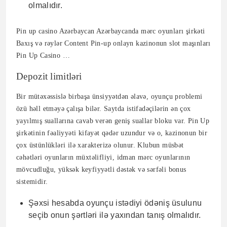
olmalıdır.
Pin up casino Azərbaycan Azərbaycanda mərc oyunları şirkəti
Baxış və rəylər Content Pin-up onlayn kazinonun slot maşınları
Pin Up Casino …
Depozit limitləri
Bir mütəxəssislə birbaşa ünsiyyətdən əlavə, oyunçu problemi
özü həll etməyə çalışa bilər. Saytda istifadəçilərin ən çox
yayılmış suallarına cavab verən geniş suallar bloku var. Pin Up
şirkətinin fəaliyyəti kifayət qədər uzundur və o, kazinonun bir
çox üstünlükləri ilə xarakterizə olunur. Klubun müsbət
cəhətləri oyunların müxtəlifliyi, idman mərc oyunlarının
mövcudluğu, yüksək keyfiyyətli dəstək və sərfəli bonus
sistemidir.
Şəxsi hesabda oyunçu istədiyi ödəniş üsulunu
seçib onun şərtləri ilə yaxından tanış olmalıdır.